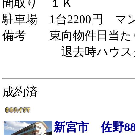
間取り １Ｋ
駐車場 1台2200円 マ
備考 東向物件日当
退去時ハウスクリ
成約済
新宮市 佐野88