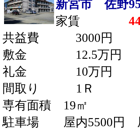
新宮市 佐野952
家賃
4
共益費 3000円
敷金 12.5万円
礼金 10万円
間取り 1Ｒ
専有面積 19㎡
駐車場 屋内5500円 屋
備考