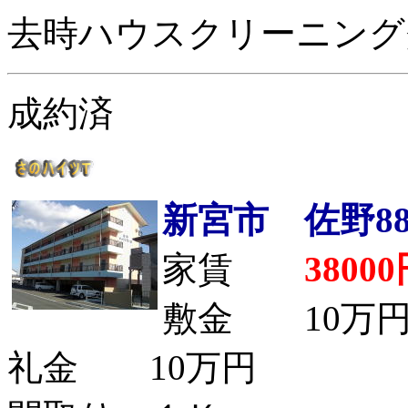
去時ハウスクリーニング
成約済
新宮市 佐野88
家賃
3800
敷金 10万
礼金 10万円