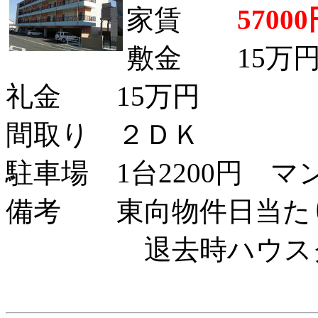
家賃
570
敷金 15万
礼金 15万円
間取り ２ＤＫ
駐車場 1台2200円 マ
備考 東向物件日当
退去時ハウスクリ