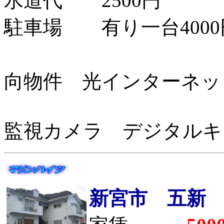
水道代 2500円
駐車場 有り一台400
備
向物件 光インターネ
監視カメラ デジタル
新宮