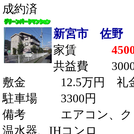
成約済
新宮市 佐野
家賃
45
共益費 300
敷金 12.5万円 礼金
駐車場 3300円
備考 エアコン、クロ
温水器、IHコンロ